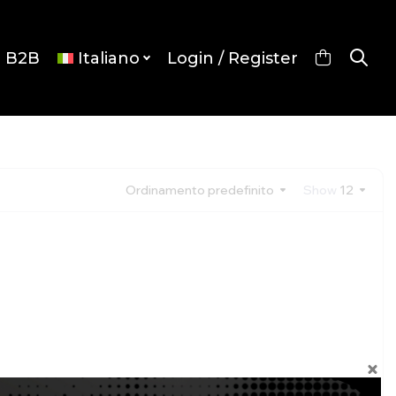
p B2B
Italiano
Login / Register
Ordinamento predefinito
Show
12