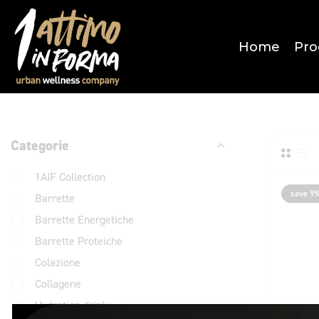
Home
Pro
Categorie
1AIF Collection
save 9
Barrette
Barrette Energetiche
Barrette Proteiche
Colazione
Collagene
Hydration drink