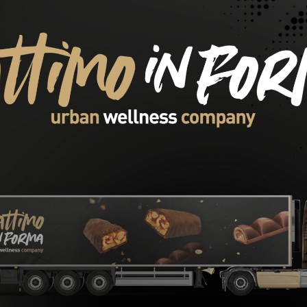
 Monoidrato –
ore per Prestazioni
i
Display (10 pezzi)
€
-
53,41
€