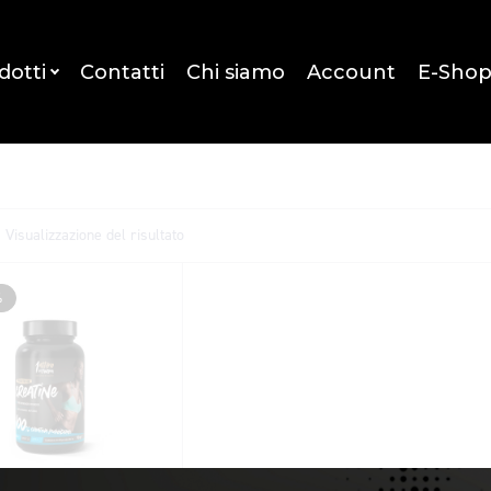
dotti
Contatti
Chi siamo
Account
E-Sho
Visualizzazione del risultato
%