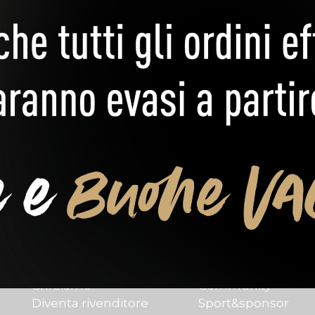
Link rapidi
I nostri pilast
Home
Fragilità
Chi siamo
Community
Diventa rivenditore
Sport&sponsor