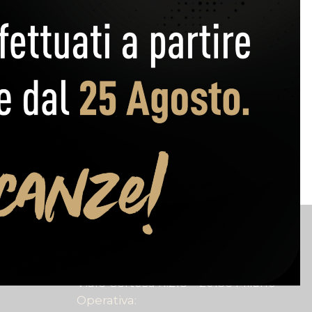
ri
Sede
Legale:
Viale Certosa n.218 – 20156 Milano
Operativa: