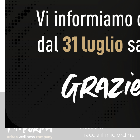
Cerca
Customer Care
Contatti
Account
Traccia il mio ordine