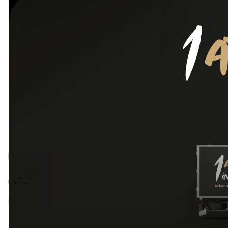
Integratori
Creatina
Integrat
Keto e low carb
Muscolar
Miele
Singolo
Novità
5,88
Salse
Snack
Sostitutivi del Pasto
Spalmabili
Filtra per prezzo
Prezzo:
0 €
—
60 €
FILTRA