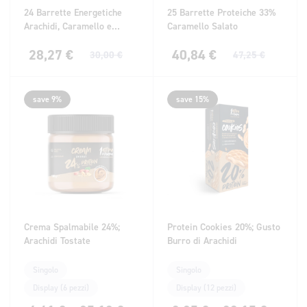
24 Barrette Energetiche
25 Barrette Proteiche 33%
Arachidi, Caramello e
Caramello Salato
Cioccolato al Latte con
28,27
€
40,84
€
Guaranà
30,00
€
47,25
€
save 9%
save 15%
Crema Spalmabile 24%;
Protein Cookies 20%; Gusto
Arachidi Tostate
Burro di Arachidi
Singolo
Singolo
Display (6 pezzi)
Display (12 pezzi)