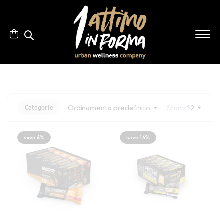
Categorie
Ordinamento predefinito
Show
12
save 6%
save 14%