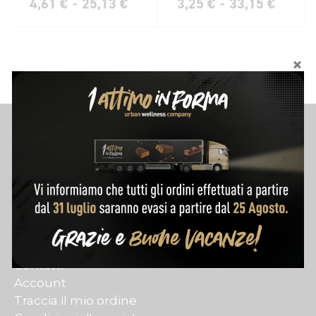
4,61
€
-
25,13
€
3,25
€
-
33,15
€
Customer Care
Contatti
Account
Traccia il mio ordine