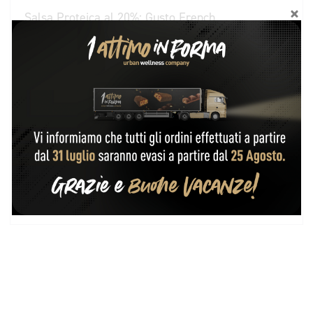
Salsa Proteica al 20%; Gusto French
La nostra Salsa French Proteica è la compagnia ideale
per i tuoi piatti preferiti. Con un basso contenuto di
calorie…
3,29
€
-
16,78
€
Scegli