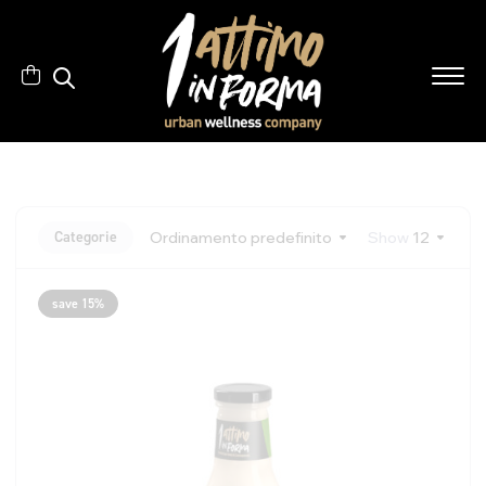
Categorie
Ordinamento predefinito
Show
12
save 15%