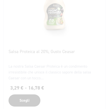
Salsa Proteica al 20%; Gusto Ceasar
La nostra Salsa Caesar Proteica è un condimento
irresistibile che unisce il classico sapore della salsa
Caesar con un tocco…
3,29
€
-
16,78
€
Scegli