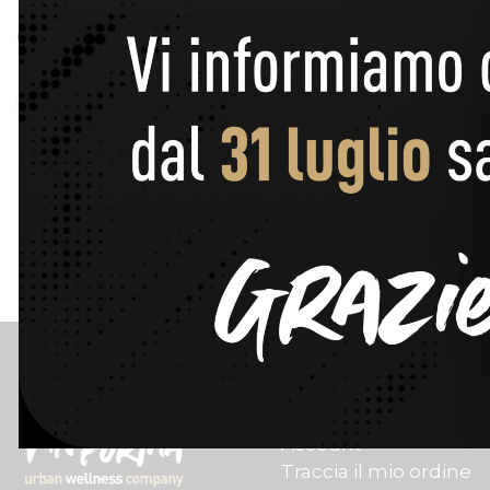
Cerca
Customer Care
Contatti
Account
Traccia il mio ordine