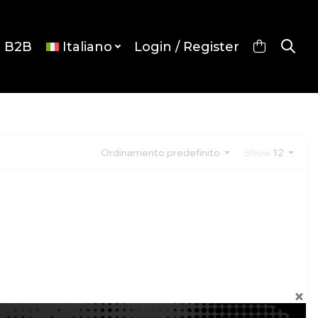
p B2B
Italiano
Login / Register
Ordinamento predefinito
Show
12