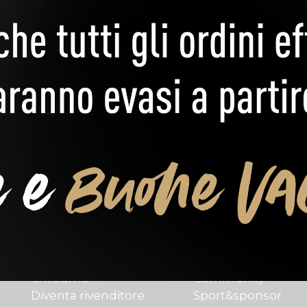
Link rapidi
I nostri pilast
Home
Fragilità
Chi siamo
Community
Diventa rivenditore
Sport&sponsor