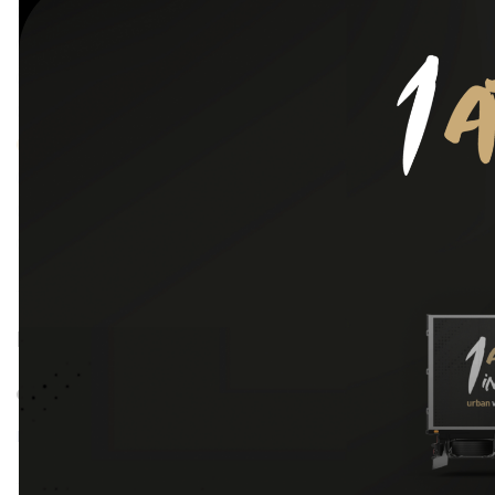
Integratori
Salsa Pr
Ceasar
Keto e low carb
Miele
Singolo
Novità
3,29
Salse
Snack
Sostitutivi del Pasto
Spalmabili
Filtra per prezzo
Prezzo:
0 €
—
20 €
FILTRA