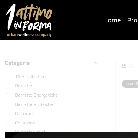
Home
Pro
Categorie
1AIF Collection
save 1
Barrette
Barrette Energetiche
Barrette Proteiche
Colazione
Collagene
Hydration drink