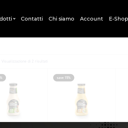
dotti
Contatti
Chi siamo
Account
E-Sho
Visualizzazione di 2 risultati
5%
save 15%