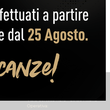
ri
Sede
Legale:
Viale Certosa n.218 – 20156 Milano
Operativa: