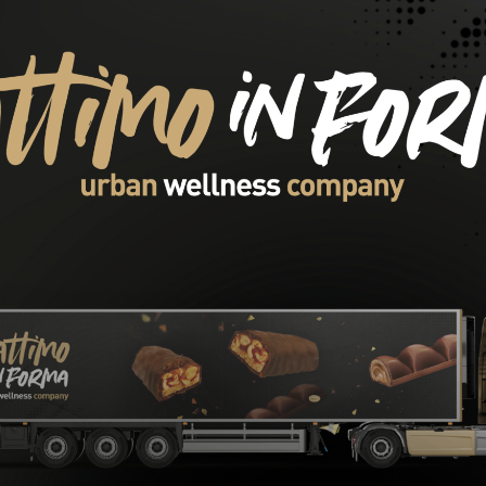
oteica al 20%; Gusto
Salsa Proteica al 20%; Gusto
French
Display (6 pezzi)
Singolo
Display (6 pezzi)
€
-
16,78
€
3,29
€
-
16,78
€