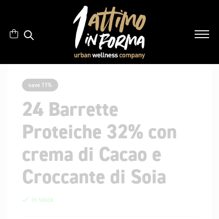
save 11%
24 Barrette
Proteiche 32% con
crema di Cacao e
Croccante di Soia
In stock