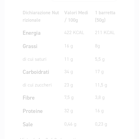
Dichiarazione Nut
Valori Medi
1 barretta
rizionale
/ 100g
(50g)
Energia
422 KCAL
211 KCAL
Grassi
16 g
8g
di cui saturi
11 g
5,5 g
Carboidrati
34 g
17 g
di cui zuccheri
23 g
11,5 g
Fibre
7,5 g
3,8 g
Proteine
32 g
16 g
Sale
0,46 g
0,23 g