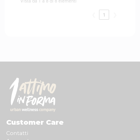
Vista da 1 a 8 di 8 elementi
❮
1
❯
Customer Care
Contatti