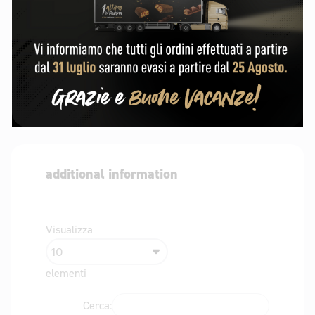
zucchero, cacao in polvere 1,8%, umettante:
sorbitolo, aromi, emulsionante: lecitina (soia),
aroma naturale di vaniglia, sale.
Può contenere glutine, arachidi e altra frutta a
guscio.
additional information
Visualizza
elementi
Cerca: