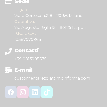
Sede
Legale:
Viale Certosa n.218 – 20156 Milano
Operativa:
Via Augusto Righi 15 – 80125 Napoli
P.Iva e C.F.:
10567070965
Contatti
+39 0813995575
E-mail
customercare@1attimoinforma.com