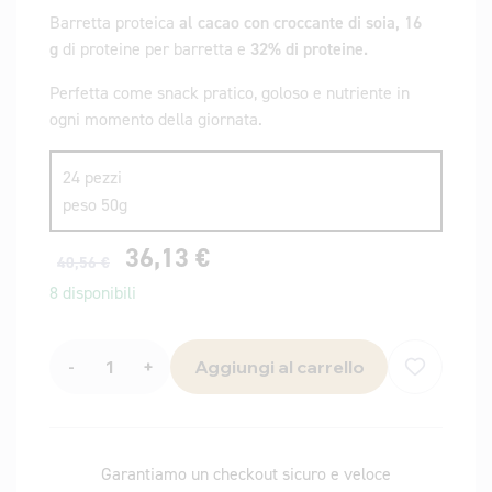
Barretta proteica
al cacao con croccante di soia, 16
g
di proteine ​​per barretta e
32% di proteine.
Perfetta come snack pratico, goloso e nutriente in
ogni momento della giornata.
24 pezzi
peso 50g
36,13
€
40,56
€
8 disponibili
-
+
Aggiungi al carrello
Garantiamo un checkout sicuro e veloce