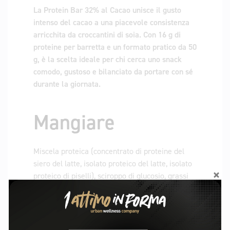
La Protein Bar 32% al Cacao unisce il gusto
intenso del cacao a una piacevole consistenza
arricchita da croccantini di soia. Con 16 g di
proteine ​​per barretta e un formato pratico da 50
g, è la scelta ideale per chi cerca uno snack
comodo, gustoso e bilanciato da portare con sé
durante la giornata.
Mangiare
Miscela proteica (concentrato di proteine ​​del
siero del latte, isolato proteico del latte, isolato
proteico di piselli), sciroppo di glucosio, grassi
vegetali (palma non idrogenata, karité) in
proporzioni variabili, frutto-oligosaccaridi,
croccante alla soia 4% (isolato di soia, amido di
tapioca, sale), cacao magro in polvere 3,3%,