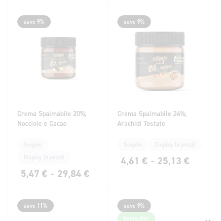
save 9%
save 9%
Crema Spalmabile 20%;
Crema Spalmabile 24%;
Nocciole e Cacao
Arachidi Tostate
Singolo
Singolo
Display (6 pezzi)
Display (6 pezzi)
4,61
€
-
25,13
€
5,47
€
-
29,84
€
save 11%
save 9%
bestseller