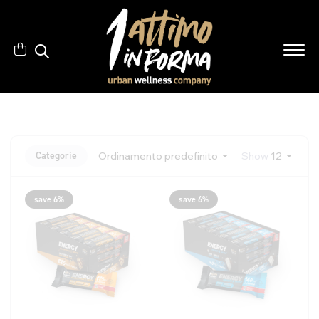
Categorie
Ordinamento predefinito
Show
12
save 6%
save 6%