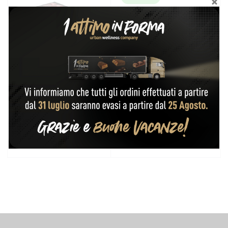
24 Barrette Proteiche 32%
Protein Cookie 23%; Gusto
con crema di Cacao e
Brownie
Croccante di Soia
36,13
€
40,56
€
Singolo
Display (18 pezzi)
1,92
€
-
31,41
€