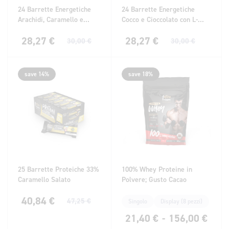
24 Barrette Energetiche
24 Barrette Energetiche
Arachidi, Caramello e
Cocco e Cioccolato con L-
Cioccolato al Latte con
Carnitina
28,27
€
28,27
€
Guaranà
30,00
€
30,00
€
save 14%
save 18%
25 Barrette Proteiche 33%
100% Whey Proteine in
Caramello Salato
Polvere; Gusto Cacao
40,84
€
47,25
€
Singolo
Display (8 pezzi)
21,40
€
-
156,00
€