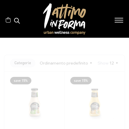
Categorie
Ordinamento predefinito
Show
12
save 15%
save 15%