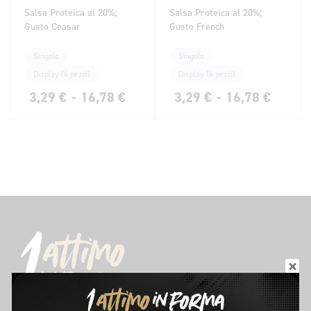
Salsa Proteica al 20%;
Salsa Proteica al 20%;
Gusto Ceasar
Gusto French
Singolo
Singolo
Display (6 pezzi)
Display (6 pezzi)
3,29
€
-
16,78
€
3,29
€
-
16,78
€