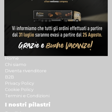
Customer Care
Contatti
Account
Traccia il mio ordine
Condizioni d'acquisto
Policy di rimborso
Link rapidi
Home
Chi siamo
Diventa rivenditore
B2B
Privacy Policy
Cookie Policy
Termini e Condizioni
I nostri pilastri