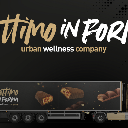
oteica al 20%; Gusto
Display (6 pezzi)
€
-
16,78
€