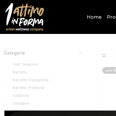
Home
Pro
Categorie
1AIF Collection
save 1
Barrette
Barrette Energetiche
Barrette Proteiche
Colazione
Collagene
Hydration drink