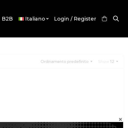
p B2B
Italiano
Login / Register
Ordinamento predefinito
Show
12