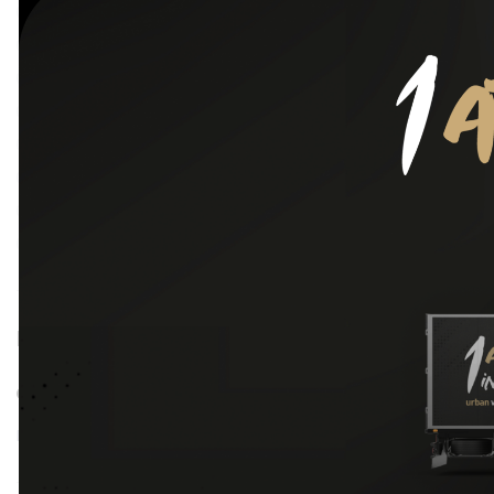
Integratori
Salsa Pr
French
Keto e low carb
Miele
Singolo
Novità
3,29
Salse
Snack
Sostitutivi del Pasto
Spalmabili
Filtra per prezzo
Prezzo:
0 €
—
20 €
FILTRA