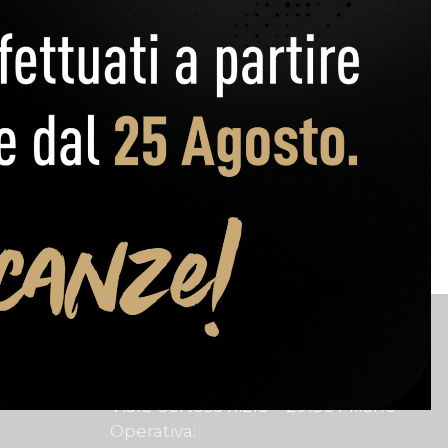
ri
Sede
Legale:
Viale Certosa n.218 – 20156 Milano
Operativa: