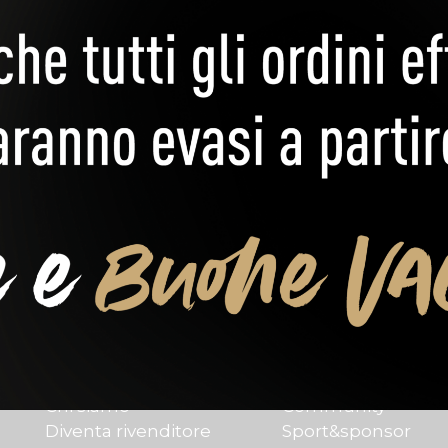
Link rapidi
I nostri pilast
Home
Fragilità
Chi siamo
Community
Diventa rivenditore
Sport&sponsor