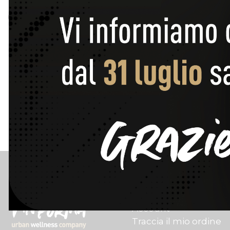
Cerca
Customer Care
Contatti
Account
Traccia il mio ordine