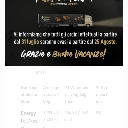
additional information
Visualizza
elementi
Cerca:
Nutrition
Average
(*) Value per
% RI i
al declar
values 1
serving 40g =
n port
ation
00g
1 bar
ion
Energy
1709 kJ
684 kJ / 163
8%
/ 408 kc
kcal
(kJ/kca
al