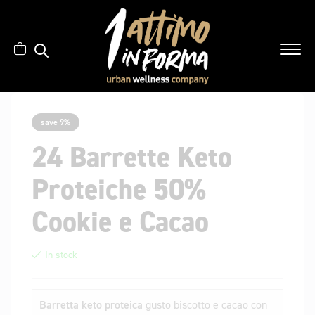
save 9%
24 Barrette Keto
Proteiche 50%
Cookie e Cacao
In stock
Barretta keto proteica
gusto biscotto e cacao con