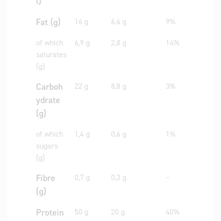
l)
Fat (g)
16 g
6,4 g
9%
of which
6,9 g
2,8 g
14%
saturates
(g)
Carboh
22 g
8,8 g
3%
ydrate
(g)
of which
1,4 g
0,6 g
1%
sugars
(g)
Fibre
0,7 g
0,3 g
–
(g)
Protein
50 g
20 g
40%