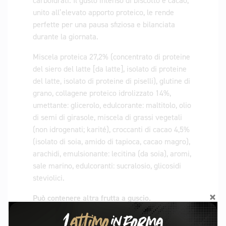
carboidrati. Il gusto intenso di biscotto e cacao,
unito all’elevato apporto proteico, le rende
perfette per una pausa sfiziosa e bilanciata
durante la giornata.
Miscela proteica 27,2% (concentrato di proteine ​​
del siero del latte [da latte], isolato di proteine ​​
del latte, isolato di proteine ​​di piselli), glutine di
grano, collagene proteico idrolizzato 14%,
umettante: glicerolo, edulcorante: maltitolo, olio
di semi di girasole, miscela di grassi vegetali
(non idrogenati; karité), croccanti di cacao 4,5%
(isolato di soia, amido di tapioca, cacao magro),
arachidi, emulsionante: lecitina (da soia), aromi,
sale marino, edulcoranti: sucralosio, glicosidi
steviolici.
Può contenere altra frutta a guscio.