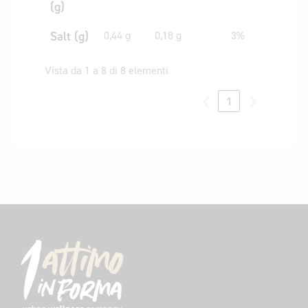
(g)
Salt (g)
0,44 g
0,18 g
3%
Vista da 1 a 8 di 8 elementi
❮
1
❯