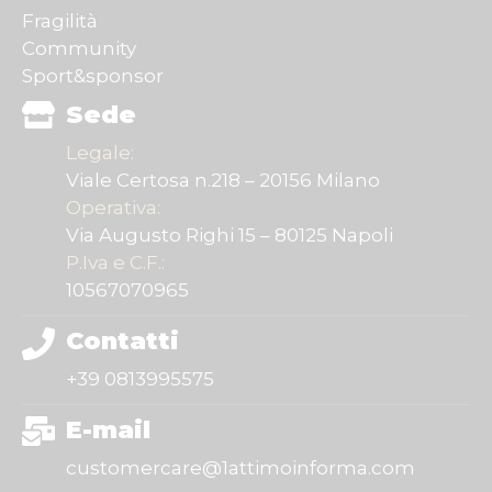
Fragilità
Community
Sport&sponsor
Sede
Legale:
Viale Certosa n.218 – 20156 Milano
Operativa:
Via Augusto Righi 15 – 80125 Napoli
P.Iva e C.F.:
10567070965
Contatti
+39 0813995575
E-mail
customercare@1attimoinforma.com