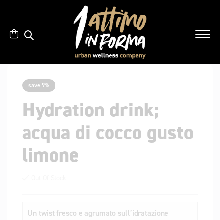
save 9%
Hydration drink;
acqua di cocco gusto
limone
Out Of Stock
Un twist fresco e agrumato sull’idratazione