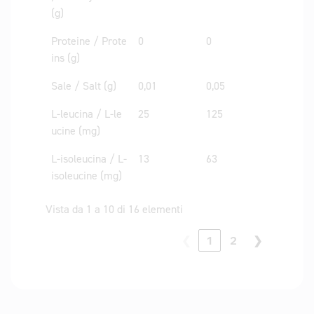
(g)
Proteine / Prote
0
0
ins (g)
Sale / Salt (g)
0,01
0,05
L-leucina / L-le
25
125
ucine (mg)
L-isoleucina / L-
13
63
isoleucine (mg)
Vista da 1 a 10 di 16 elementi
❮
1
2
❯