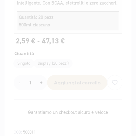
intelligente. Con BCAA, elettroliti e zero zuccheri.
Quantità: 20 pezzi
500ml ciascuno
2,59
€
-
47,13
€
Quantità
Singolo
Display (20 pezzi)
-
+
Aggiungi al carrello
Garantiamo un checkout sicuro e veloce
COD:
500011