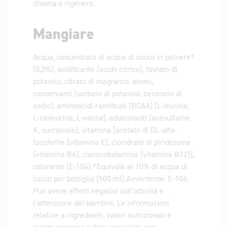
disseta e rigenera.
Mangiare
Acqua, concentrato di acqua di cocco in polvere*
(0,3%), acidificante (acido citrico), fosfato di
potassio, citrato di magnesio, aromi,
conservanti (sorbato di potassio, benzoato di
sodio), aminoacidi ramificati (BCAA) (L-leucina,
L-isoleucina, L-valina), edulcoranti (acesulfame
K, sucralosio), vitamina [acetato di DL-alfa-
tocoferile (vitamina E), cloridrato di piridossina
(vitamina B6), cianocobalamina (vitamina B12)],
colorante (E-104).*Equivale al 10% di acqua di
cocco per bottiglia (500 ml).Avvertenze: E-104:
Può avere effetti negativi sull’attività e
l’attenzione dei bambini. Le informazioni
relative a ingredienti, valori nutrizionali e