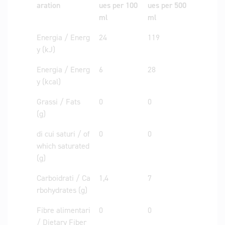
aration
ues per 100
ues per 500
ml
ml
Energia / Energ
24
119
y (kJ)
Energia / Energ
6
28
y (kcal)
Grassi / Fats
0
0
(g)
di cui saturi / of
0
0
which saturated
(g)
Carboidrati / Ca
1,4
7
rbohydrates (g)
Fibre alimentari
0
0
/ Dietary Fiber