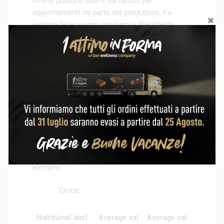
ricette possono subire variazioni per
aggiornamenti da parte del produttore. Fa
sempre fede quanto riportato sull’etichetta
presente sulla confezione.
additional information
Visualizza
elementi
Cerca:
Nutritional decl
Average val
Average val